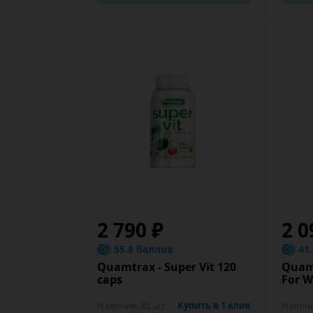
2 790 ₽
2 0
55.8 баллов
41
Quamtrax - Super Vit 120
Quam
caps
For 
Наличие:
85 шт
Купить в 1 клик
Налич