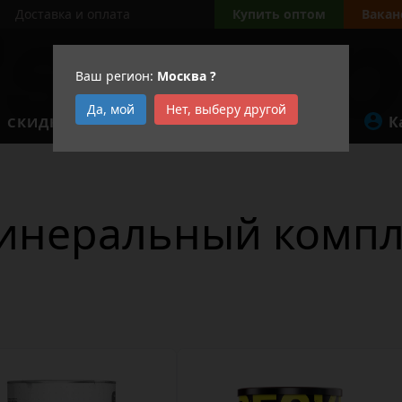
Доставка и оплата
Купить оптом
Вакан
Ваш регион:
Москва
?
Да, мой
Нет, выберу другой
К
СКИДКИ
АКЦИИ
инеральный компл