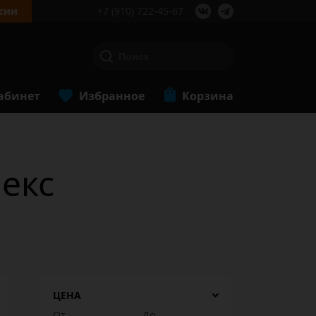
сии
+7 (910) 722-45-67
абинет
Избранное
Корзина
екс
ЦЕНА
От
До