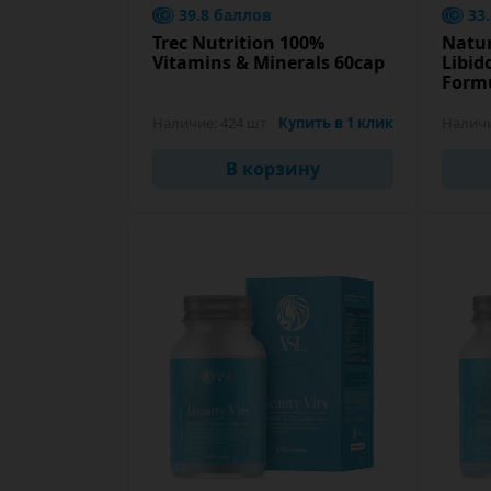
39.8 баллов
33
Trec Nutrition 100%
Natu
Vitamins & Minerals 60cap
Libid
Formu
Наличие:
424 шт
Купить в 1 клик
Налич
В корзину