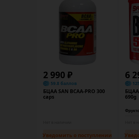
2 990 ₽
6 2
59.8 баллов
12
БЦАА SAN BCAA-PRO 300
БЦАА
caps
690g
Нет в наличии
Нет в 
Уведомить
о поступлении
Увед