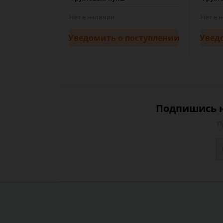
Нет в наличии
Нет в 
Уведомить
о поступлении
Увед
Подпишись н
П