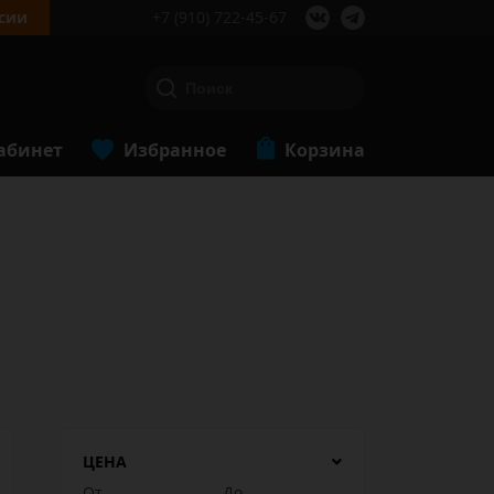
сии
+7 (910) 722-45-67
абинет
Избранное
Корзина
ЦЕНА
От
До