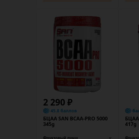
2 290 ₽
45.8 баллов
ба
БЦАА SAN BCAA-PRO 5000
БЦАА
345g
417g