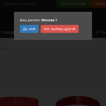
Доставка и оплата
Купить оптом
Вакан
Ваш регион:
Москва
?
Да, мой
Нет, выберу другой
К
СКИДКИ
АКЦИИ
BCAA