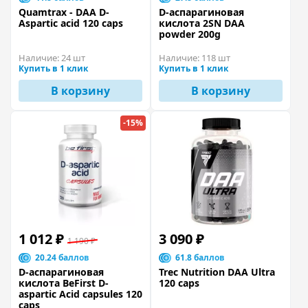
Quamtrax - DAA D-
D-аспарагиновая
Aspartic acid 120 caps
кислота 2SN DAA
powder 200g
Наличие:
24 шт
Наличие:
118 шт
Купить в 1 клик
Купить в 1 клик
В корзину
В корзину
-15%
1 012 ₽
3 090 ₽
1 190 ₽
20.24 баллов
61.8 баллов
D-аспарагиновая
Trec Nutrition DAA Ultra
кислота BeFirst D-
120 caps
aspartic Acid capsules 120
caps