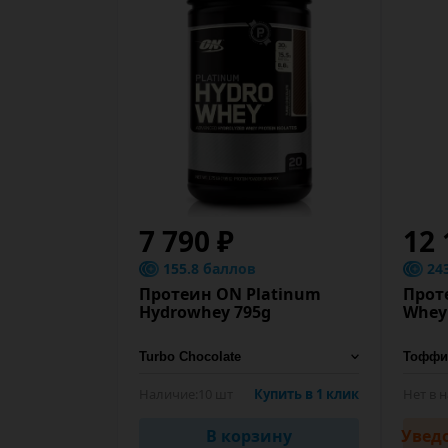
7 790 ₽
12 
155.8 баллов
24
Протеин ON Platinum
Проте
Hydrowhey 795g
Whey 
Наличие:
10 шт
Купить в 1 клик
Нет в 
В корзину
Увед