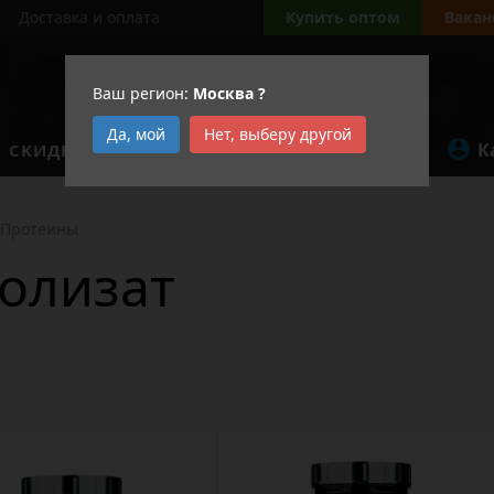
Доставка и оплата
Купить оптом
Вакан
Ваш регион:
Москва
?
Да, мой
Нет, выберу другой
К
СКИДКИ
АКЦИИ
Протеины
олизат