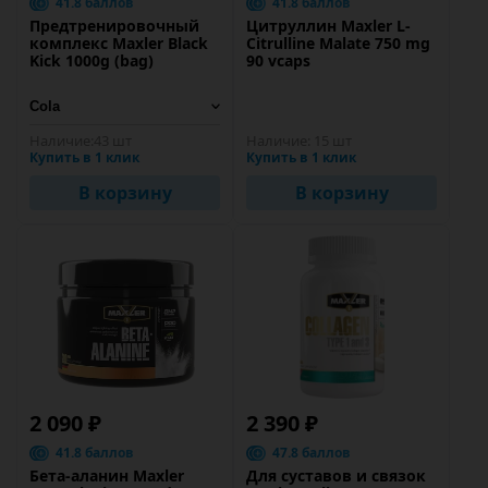
41.8 баллов
41.8 баллов
Предтренировочный
Цитруллин Maxler L-
комплекс Maxler Black
Citrulline Malate 750 mg
Kick 1000g (bag)
90 vcaps
Наличие:
43 шт
Наличие:
15 шт
Купить в 1 клик
Купить в 1 клик
В корзину
В корзину
2 090 ₽
2 390 ₽
41.8 баллов
47.8 баллов
Бета-аланин Maxler
Для суставов и связок