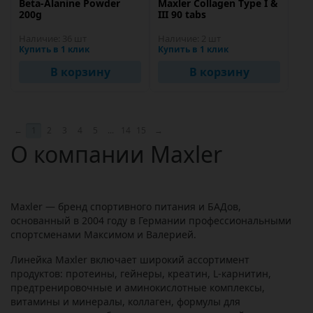
Beta-Alanine Powder
Maxler Collagen Type I &
200g
III 90 tabs
Наличие:
36 шт
Наличие:
2 шт
Купить в 1 клик
Купить в 1 клик
В корзину
В корзину
←
1
2
3
4
5
...
14
15
→
О компании Maxler
Maxler — бренд спортивного питания и БАДов,
основанный в 2004 году в Германии профессиональными
спортсменами Максимом и Валерией.
Линейка Maxler включает широкий ассортимент
продуктов: протеины, гейнеры, креатин, L-карнитин,
предтренировочные и аминокислотные комплексы,
витамины и минералы, коллаген, формулы для